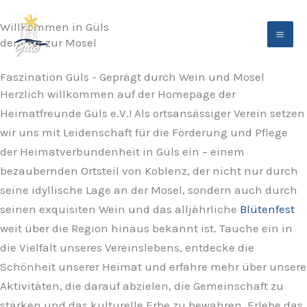
Zum
Willkommen in Güls
Inhalt
dem Tor zur Mosel
springen
Faszination Güls - Geprägt durch Wein und Mosel
Herzlich willkommen auf der Homepage der
Heimatfreunde Güls e.V.! Als ortsansässiger Verein setzen
wir uns mit Leidenschaft für die Förderung und Pflege
der Heimatverbundenheit in Güls ein – einem
bezaubernden Ortsteil von Koblenz, der nicht nur durch
seine idyllische Lage an der Mosel, sondern auch durch
seinen exquisiten Wein und das alljährliche
Blütenfest
weit über die Region hinaus bekannt ist. Tauche ein in
die Vielfalt unseres Vereinslebens, entdecke die
Schönheit unserer Heimat und erfahre mehr über unsere
Aktivitäten, die darauf abzielen, die Gemeinschaft zu
stärken und das kulturelle Erbe zu bewahren. Erlebe das