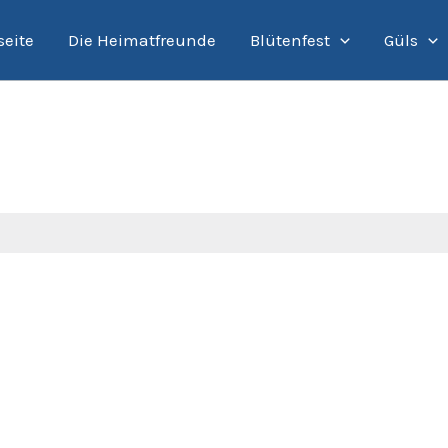
seite
Die Heimatfreunde
Blütenfest
Güls