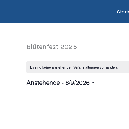
Zum
Start
Inhalt
springen
Blütenfest 2025
Es sind keine anstehenden Veranstaltungen vorhanden.
Anstehende
 - 
8/9/2026
Datum
wählen.