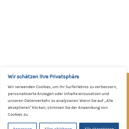
Wir schätzen Ihre Privatsphäre
Facebook
Instagram
Wir verwenden Cookies, um Ihr Surferlebnis zu verbessern,
Werde Mitglied!
personalisierte Anzeigen oder Inhalte einzusetzen und
unseren Datenverkehr zu analysieren. Wenn Sie auf „Alle
Impressum
akzeptieren" klicken, stimmen Sie der Anwendung von
Datenschutzerklärung
Cookies zu.
Kontakt
Copyright © 2026
Anpassen
Alles ablehnen
Alle akzeptieren