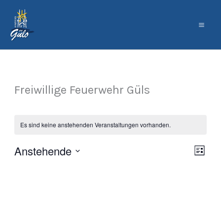
Zum
Inhalt
springen
Freiwillige Feuerwehr Güls
Es sind keine anstehenden Veranstaltungen vorhanden.
Anstehende
Ansich
Veran
Liste
Naviga
Ansic
Datum
Navig
wählen.