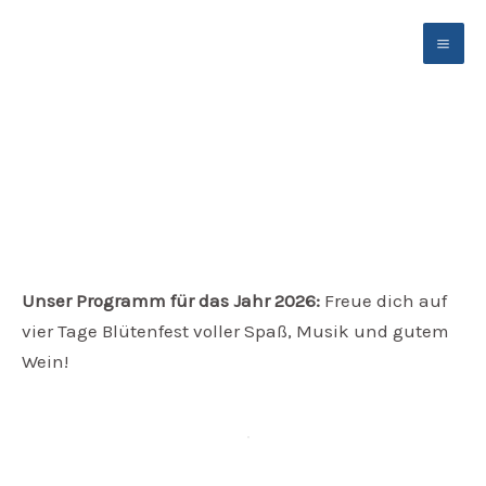
Zum
Inhalt
springen
Blütenfest 2026 - Unser Programm
Unser Programm für das Jahr 2026:
Freue dich auf
vier Tage Blütenfest voller Spaß, Musik und gutem
Wein!