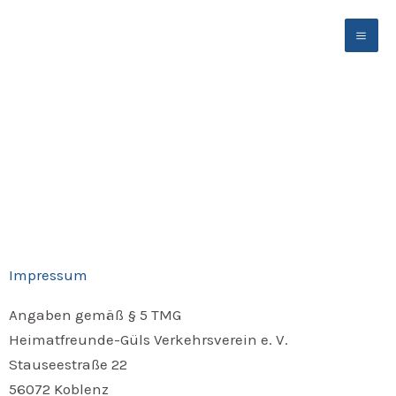
Zum
Inhalt
springen
Impressum
Angaben gemäß § 5 TMG
Heimatfreunde-Güls Verkehrsverein e. V.
Stauseestraße 22
56072 Koblenz