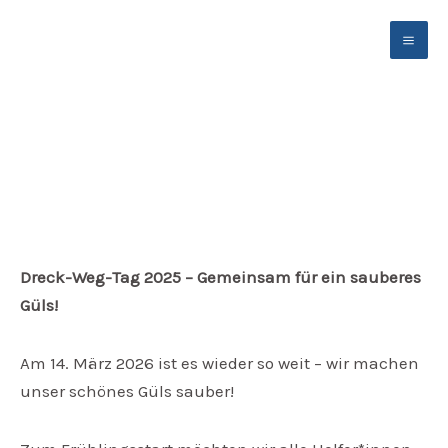
Zum
Inhalt
springen
Dreck-Weg-Tag am 14. März 2026
Dreck-Weg-Tag 2025 – Gemeinsam für ein sauberes
Güls!
Am 14. März 2026 ist es wieder so weit – wir machen
unser schönes Güls sauber!