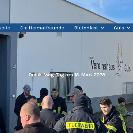
seite
Die Heimatfreunde
Blütenfest
Güls
Dreck-Weg-Tag am 15. März 2025