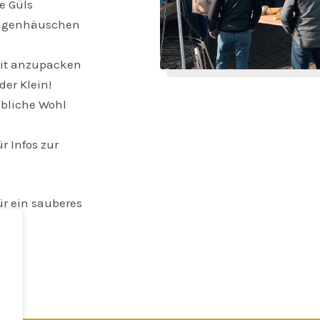
e Güls
ligenhäuschen
 mit anzupacken
der Klein!
ibliche Wohl
r Infos zur
r ein sauberes