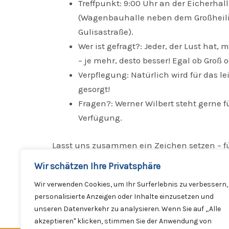
Treffpunkt: 9:00 Uhr an der Eicherhall
(Wagenbauhalle neben dem Großhei
Gulisastraße).
Wer ist gefragt?: Jeder, der Lust hat,
– je mehr, desto besser! Egal ob Groß o
Verpflegung: Natürlich wird für das le
gesorgt!
Fragen?: Werner Wilbert steht gerne fü
Verfügung.
Lasst uns zusammen ein Zeichen setzen – fü
Güls und einen tollen Start in den Frühling!
Wir schätzen Ihre Privatsphäre
Wir verwenden Cookies, um Ihr Surferlebnis zu verbessern,
personalisierte Anzeigen oder Inhalte einzusetzen und
unseren Datenverkehr zu analysieren. Wenn Sie auf „Alle
akzeptieren" klicken, stimmen Sie der Anwendung von