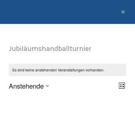
Zum
Inhalt
springen
Jubiläumshandballturnier
Es sind keine anstehenden Veranstaltungen vorhanden.
Anstehende
Ansich
Veran
Liste
Naviga
Ansic
Datum
Navig
wählen.