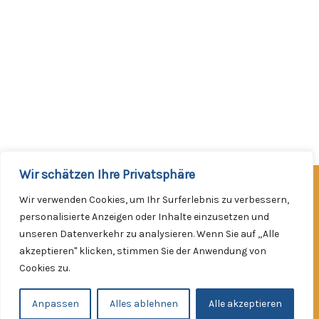
Wir schätzen Ihre Privatsphäre
Facebook
Instagram
Wir verwenden Cookies, um Ihr Surferlebnis zu verbessern,
Werde Mitglied!
personalisierte Anzeigen oder Inhalte einzusetzen und
unseren Datenverkehr zu analysieren. Wenn Sie auf „Alle
Impressum
akzeptieren" klicken, stimmen Sie der Anwendung von
Datenschutzerklärung
Cookies zu.
Kontakt
Copyright © 2026
Anpassen
Alles ablehnen
Alle akzeptieren