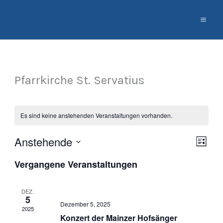
Zum
Inhalt
springen
Pfarrkirche St. Servatius
Es sind keine anstehenden Veranstaltungen vorhanden.
Anstehende
Ansich
Veran
Liste
Naviga
Ansic
Datum
Vergangene Veranstaltungen
Navig
wählen.
DEZ.
5
Dezember 5, 2025
2025
Konzert der Mainzer Hofsänger