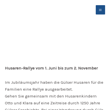
Zum
Inhalt
springen
Entdecke Güls und seine 1250-jährige Geschichte
Husaren-Rallye vom 1. Juni bis zum 2. November
Im Jubiläumsjahr haben die Gülser Husaren für die
Familien eine Rallye ausgearbeitet.
Gehen Sie gemeinsam mit den Husarenkindern
Otto und Klara auf eine Zeitreise durch 1250 Jahre
Gülser Geschichte. Bei einer Wanderung durch Güls