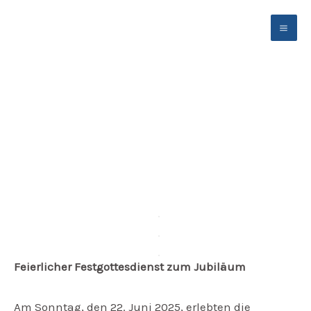
Zum
Inhalt
springen
Rückblick zum Festgottesdienst mit Bischof Dr.
Stephan Ackermann
Feierlicher Festgottesdienst zum Jubiläum
Am Sonntag, den 22. Juni 2025, erlebten die