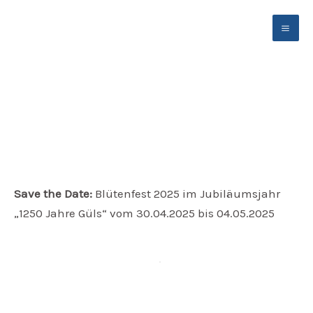
Zum
Inhalt
springen
Save the Date: Blütenfest 2025 im Jubiläumsjahr
Save the Date:
Blütenfest 2025 im Jubiläumsjahr
„1250 Jahre Güls“ vom 30.04.2025 bis 04.05.2025