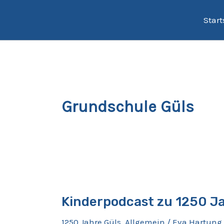
Zum
Start
Inhalt
springen
Grundschule Güls
Kinderpodcast
zu
Kinderpodcast zu 1250 Ja
1250
Jahre
1250 Jahre Güls
,
Allgemein
/
Eva Hartung