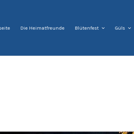
seite
Die Heimatfreunde
Blütenfest
Güls