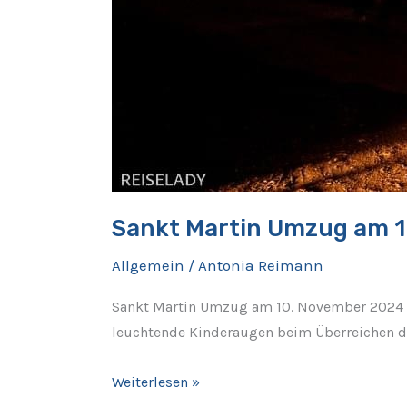
Sankt Martin Umzug am 
Allgemein
/
Antonia Reimann
Sankt Martin Umzug am 10. November 2024 Lie
leuchtende Kinderaugen beim Überreichen de
Weiterlesen »