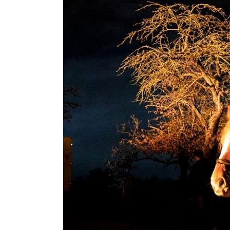
Sankt
Martin
Umzug
am
10.
November
2024