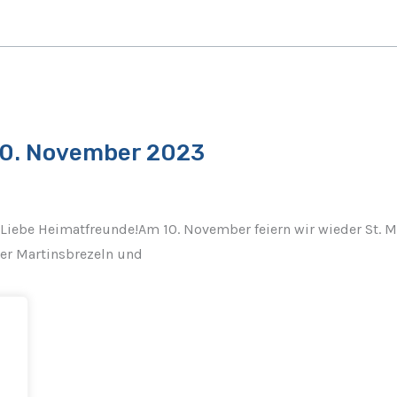
10. November 2023
be Heimatfreunde!Am 10. November feiern wir wieder St. Mart
er Martinsbrezeln und