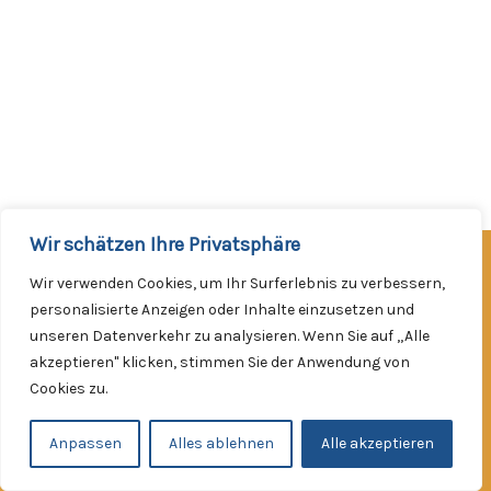
Wir schätzen Ihre Privatsphäre
Facebook
Instagram
Wir verwenden Cookies, um Ihr Surferlebnis zu verbessern,
Werde Mitglied!
personalisierte Anzeigen oder Inhalte einzusetzen und
unseren Datenverkehr zu analysieren. Wenn Sie auf „Alle
Impressum
akzeptieren" klicken, stimmen Sie der Anwendung von
Datenschutzerklärung
Cookies zu.
Kontakt
Copyright © 2026
Anpassen
Alles ablehnen
Alle akzeptieren