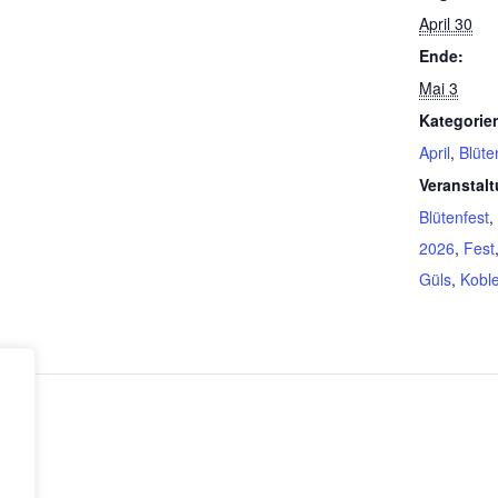
April 30
Ende:
Mai 3
Kategorie
April
,
Blüte
Veranstal
Blütenfest
,
2026
,
Fest
Güls
,
Kobl