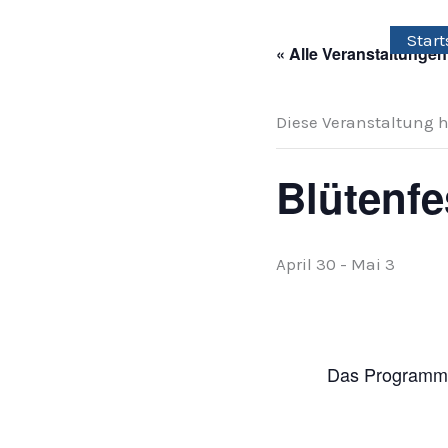
Zum
Start
Inhalt
« Alle Veranstaltungen
springen
Diese Veranstaltung h
Blütenfe
April 30
-
Mai 3
Das Programm f