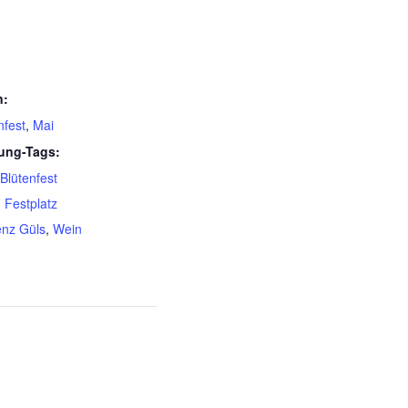
n:
nfest
,
Mai
tung-Tags:
Blütenfest
,
Festplatz
enz Güls
,
Wein