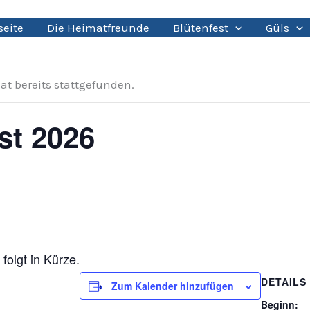
seite
Die Heimatfreunde
Blütenfest
Güls
at bereits stattgefunden.
st 2026
olgt in Kürze.
DETAILS
Zum Kalender hinzufügen
Beginn: