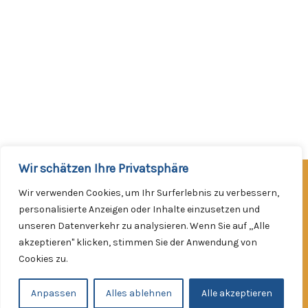
Wir schätzen Ihre Privatsphäre
Facebook
Instagram
Wir verwenden Cookies, um Ihr Surferlebnis zu verbessern,
Werde Mitglied!
personalisierte Anzeigen oder Inhalte einzusetzen und
unseren Datenverkehr zu analysieren. Wenn Sie auf „Alle
Impressum
akzeptieren" klicken, stimmen Sie der Anwendung von
Datenschutzerklärung
Cookies zu.
Kontakt
Copyright © 2026
Anpassen
Alles ablehnen
Alle akzeptieren