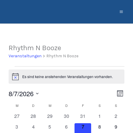
Zum
Inhalt
springen
MONTAG
DIENSTAG
MITTWOCH
DONNERSTAG
FREITAG
SAMSTAG
SONNTA
Rhythm N Booze
Veranstaltungen
Veranstaltungen
Rhythm N Booze
Es sind keine anstehenden Veranstaltungen vorhanden.
Hinweis
8/7/2026
Ansich
Veran
Monat
Naviga
Ansic
Datum
M
D
M
D
F
S
S
Kalender
Navig
wählen.
von
0
0
0
0
0
0
0
27
28
29
30
31
1
2
Veranstaltungen
Veranstaltungen
Veranstaltungen
Veranstaltungen
Veranstaltungen
Veranstaltungen
Veransta
Veranstaltungen
0
0
0
0
0
0
0
3
4
5
6
7
8
9