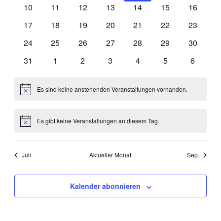
Veranstaltungen
Veranstaltungen
Veranstaltungen
Veranstaltungen
Veranstaltungen
Veranstaltungen
Veransta
0
0
0
0
0
0
0
10
11
12
13
14
15
16
Veranstaltungen
Veranstaltungen
Veranstaltungen
Veranstaltungen
Veranstaltungen
Veranstaltungen
Veransta
0
0
0
0
0
0
0
17
18
19
20
21
22
23
Veranstaltungen
Veranstaltungen
Veranstaltungen
Veranstaltungen
Veranstaltungen
Veranstaltungen
Veransta
0
0
0
0
0
0
0
24
25
26
27
28
29
30
Veranstaltungen
Veranstaltungen
Veranstaltungen
Veranstaltungen
Veranstaltungen
Veranstaltungen
Veransta
0
0
0
0
0
0
0
31
1
2
3
4
5
6
Veranstaltungen
Veranstaltungen
Veranstaltungen
Veranstaltungen
Veranstaltungen
Veranstaltungen
Veransta
Es sind keine anstehenden Veranstaltungen vorhanden.
Hinweis
Es gibt keine Veranstaltungen an diesem Tag.
Hinweis
Juli
Aktueller Monat
Sep.
Kalender abonnieren