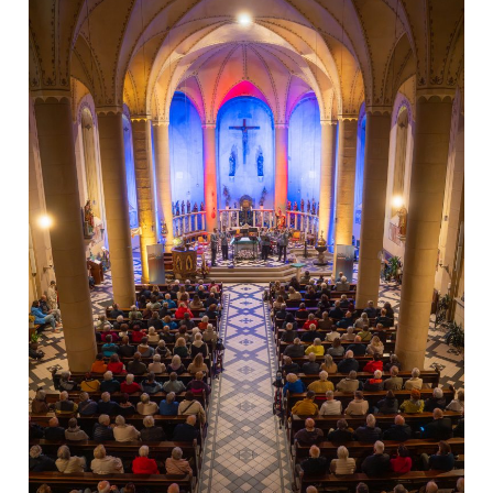
Benefizkonzert
des
Blechbläserensembles
des
Heeresmusikkorps
Koblenz