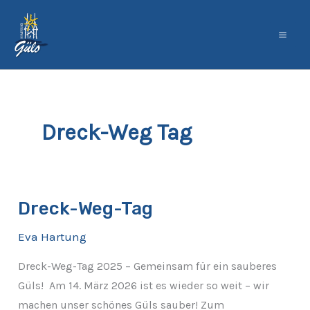
Zum
Inhalt
springen
Dreck-Weg Tag
Dreck-Weg-Tag
Dreck-
Weg-
Eva Hartung
Tag
Dreck-Weg-Tag 2025 – Gemeinsam für ein sauberes
Güls! Am 14. März 2026 ist es wieder so weit – wir
machen unser schönes Güls sauber! Zum