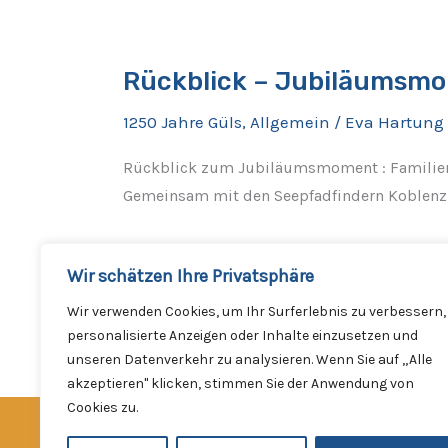
Rückblick
–
Rückblick – Jubiläumsmom
Jubiläumsmoment:
Familienfest
1250 Jahre Güls
,
Allgemein
/
Eva Hartung
am
19.
Rückblick zum Jubiläumsmoment : Familienf
Juni
Gemeinsam mit den Seepfadfindern Koblenz
auf
dem
Weiterlesen »
Wir schätzen Ihre Privatsphäre
Festplatz
Wir verwenden Cookies, um Ihr Surferlebnis zu verbessern,
personalisierte Anzeigen oder Inhalte einzusetzen und
unseren Datenverkehr zu analysieren. Wenn Sie auf „Alle
akzeptieren" klicken, stimmen Sie der Anwendung von
Cookies zu.