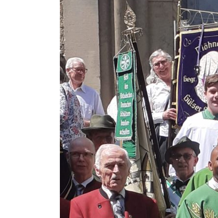
Rückblick
–
Festtagsgottesdienst
1250
Jahre
mit
Bischof
Dr.
Stephan
Ackermann