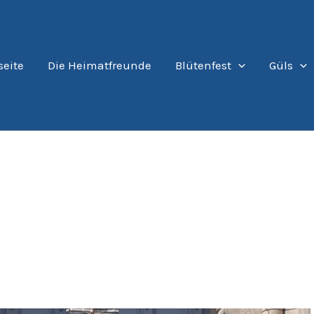
seite
Die Heimatfreunde
Blütenfest
Güls