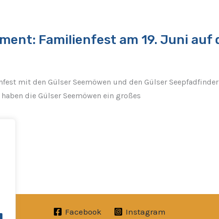
ent: Familienfest am 19. Juni auf 
est mit den Gülser Seemöwen und den Gülser Seepfadfinder G
 haben die Gülser Seemöwen ein großes
Facebook
Instagram