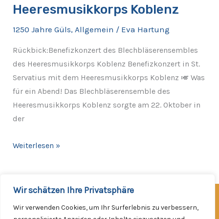
des
Heeresmusikkorps Koblenz
Heeresmusikkorps
1250 Jahre Güls
,
Allgemein
/
Eva Hartung
Koblenz
Rückbick:Benefizkonzert des Blechbläserensembles
des Heeresmusikkorps Koblenz Benefizkonzert in St.
Servatius mit dem Heeresmusikkorps Koblenz 🎺 Was
für ein Abend! Das Blechbläserensemble des
Heeresmusikkorps Koblenz sorgte am 22. Oktober in
der
Weiterlesen »
Wir schätzen Ihre Privatsphäre
Facebook
Instagram
Wir verwenden Cookies, um Ihr Surferlebnis zu verbessern,