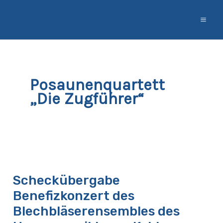
Zum
Inhalt
springen
Posaunenquartett
„Die Zugführer“
Scheckübergabe
Benefizkonzert
Scheckübergabe
des
Benefizkonzert des
Blechbläserensembles
des
Blechbläserensembles des
Heeresmusikkorps