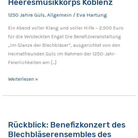
Heeresmusikkorps Koblenz
Koblenz
1250 Jahre Güls
,
Allgemein
/
Eva Hartung
Ein Abend voller Klang und voller Hilfe – 2.500 Euro
für die Versteckten Engel Die Benefizveranstaltung
„Im Glanze der Blechbläser“, ausgerichtet von den
Heimatfreunden Güls im Rahmen der 1250-Jahr-
Feierlichkeiten am […]
Weiterlesen »
Rückblick:
Benefizkonzert
Rückblick: Benefizkonzert des
des
Blechbläserensembles des
Blechbläserensembles