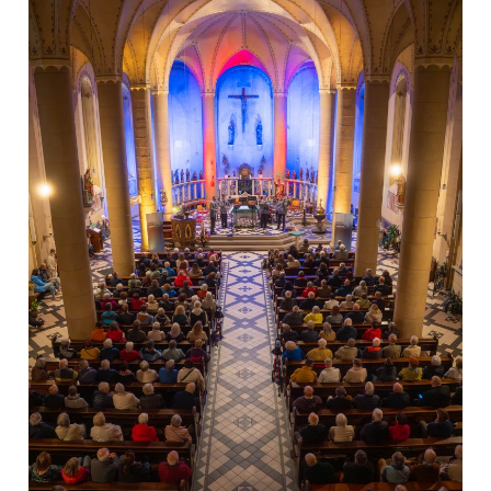
des
Blechbläserensembles
des
Heeresmusikkorps
Koblenz