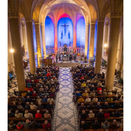
des
Blechbläserensembles
des
Heeresmusikkorps
Koblenz