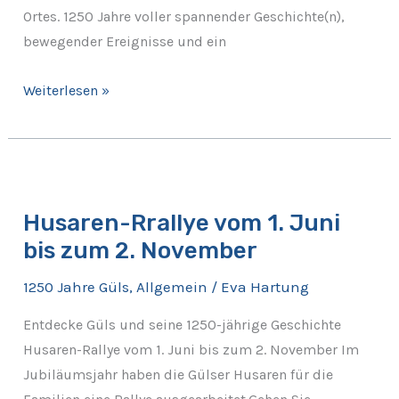
Ortes. 1250 Jahre voller spannender Geschichte(n),
bewegender Ereignisse und ein
Weiterlesen »
Husaren-
Rrallye
Husaren-Rrallye vom 1. Juni
vom
bis zum 2. November
1.
Juni
1250 Jahre Güls
,
Allgemein
/
Eva Hartung
bis
zum
Entdecke Güls und seine 1250-jährige Geschichte
2.
Husaren-Rallye vom 1. Juni bis zum 2. November Im
November
Jubiläumsjahr haben die Gülser Husaren für die