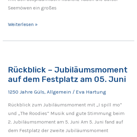
Seemöwen ein großes
Weiterlesen »
Rückblick
–
Rückblick – Jubiläumsmoment
Jubiläumsmoment
auf dem Festplatz am 05. Juni
auf
dem
1250 Jahre Güls
,
Allgemein
/
Eva Hartung
Festplatz
am
Rückblick zum Jubiläumsmoment mit „I spill mo“
05.
und „The Roodies“ Musik und gute Stimmung beim
Juni
2. Jubiläumsmoment am 5. Juni Am 5. Juni fand auf
dem Festplatz der zweite Jubiläumsmoment