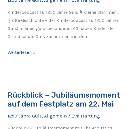
1250 Jahre Güls
,
Allgemein
/
Eva Hartung
Kinderpodcast zu 1250 Jahre Güls 🎙️ Kleine Stimmen,
große Geschichte – der Kinderpodcast zu 1250 Jahren
Güls! In einer ganz besonderen AG haben Kinder der
Grundschule Güls zusammen mit den
Weiterlesen »
Rückblick
–
Rückblick – Jubiläumsmoment
Jubiläumsmoment
auf dem Festplatz am 22. Mai
auf
dem
1250 Jahre Güls
,
Allgemein
/
Eva Hartung
Festplatz
am
Rückblick – Jubiläumsmoment mit The Acoustics