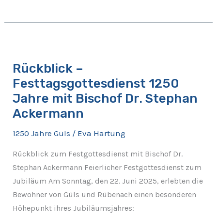
Rückblick
–
Rückblick –
Festtagsgottesdienst
Festtagsgottesdienst 1250
1250
Jahre
Jahre mit Bischof Dr. Stephan
mit
Ackermann
Bischof
1250 Jahre Güls
/
Eva Hartung
Dr.
Stephan
Rückblick zum Festgottesdienst mit Bischof Dr.
Ackermann
Stephan Ackermann Feierlicher Festgottesdienst zum
Jubiläum Am Sonntag, den 22. Juni 2025, erlebten die
Bewohner von Güls und Rübenach einen besonderen
Höhepunkt ihres Jubiläumsjahres: