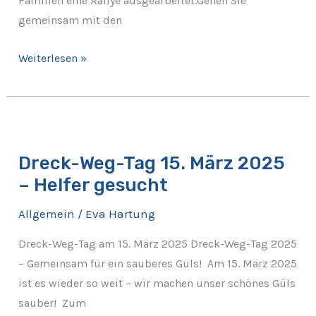
Familien eine Rallye ausgearbeitet.Gehen Sie
gemeinsam mit den
Weiterlesen »
Dreck-
Weg-
Dreck-Weg-Tag 15. März 2025
Tag
– Helfer gesucht
15.
März
Allgemein
/
Eva Hartung
2025
–
Dreck-Weg-Tag am 15. März 2025 Dreck-Weg-Tag 2025
Helfer
– Gemeinsam für ein sauberes Güls! Am 15. März 2025
gesucht
ist es wieder so weit – wir machen unser schönes Güls
sauber! Zum