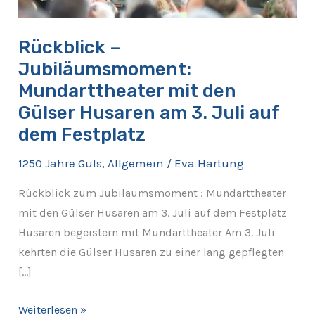
Gülser
Husaren
Rückblick –
am
Jubiläumsmoment:
3.
Mundarttheater mit den
Juli
Gülser Husaren am 3. Juli auf
auf
dem Festplatz
dem
Festplatz
1250 Jahre Güls
,
Allgemein
/
Eva Hartung
Rückblick zum Jubiläumsmoment : Mundarttheater
mit den Gülser Husaren am 3. Juli auf dem Festplatz
Husaren begeistern mit Mundarttheater Am 3. Juli
kehrten die Gülser Husaren zu einer lang gepflegten
[…]
Weiterlesen »