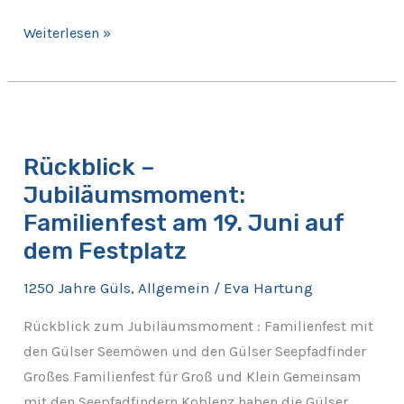
Weiterlesen »
Rückblick
–
Rückblick –
Jubiläumsmoment:
Jubiläumsmoment:
Familienfest
am
Familienfest am 19. Juni auf
19.
dem Festplatz
Juni
1250 Jahre Güls
,
Allgemein
/
Eva Hartung
auf
dem
Rückblick zum Jubiläumsmoment : Familienfest mit
Festplatz
den Gülser Seemöwen und den Gülser Seepfadfinder
Großes Familienfest für Groß und Klein Gemeinsam
mit den Seepfadfindern Koblenz haben die Gülser