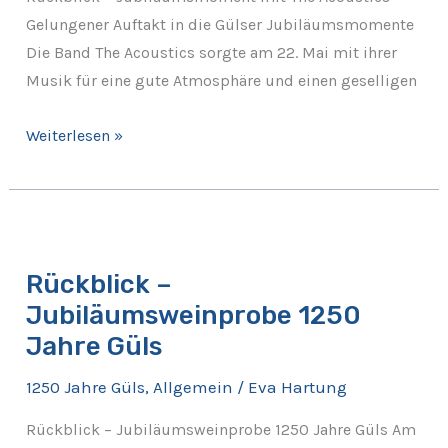
22.
Gelungener Auftakt in die Gülser Jubiläumsmomente
Mai
Die Band The Acoustics sorgte am 22. Mai mit ihrer
Musik für eine gute Atmosphäre und einen geselligen
Weiterlesen »
Rückblick
–
Rückblick –
Jubiläumsweinprobe
Jubiläumsweinprobe 1250
1250
Jahre
Jahre Güls
Güls
1250 Jahre Güls
,
Allgemein
/
Eva Hartung
Rückblick – Jubiläumsweinprobe 1250 Jahre Güls Am