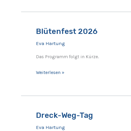
Blütenfest 2026
Blütenfest
2026
Eva Hartung
Das Programm folgt in Kürze.
Weiterlesen »
Dreck-Weg-Tag
Dreck-
Weg-
Eva Hartung
Tag