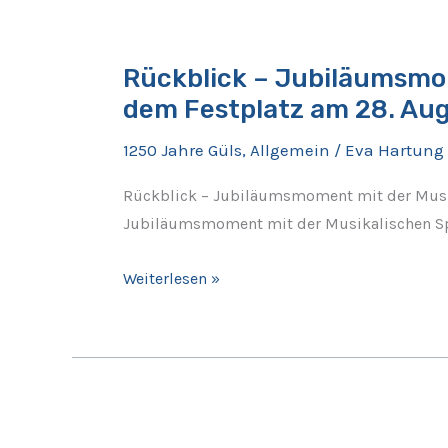
Rückblick
–
Rückblick – Jubiläumsmo
Jubiläumsmoment
dem Festplatz am 28. Au
mit
der
1250 Jahre Güls
,
Allgemein
/
Eva Hartung
Musikalischen
Spielgemeinschaft
Rückblick – Jubiläumsmoment mit der Musik
Güls/Lay
Jubiläumsmoment mit der Musikalischen Spi
auf
dem
Weiterlesen »
Festplatz
am
28.
August
Rückblick