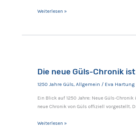
Helfer
gesucht
Weiterlesen »
Die
neue
Die neue Güls-Chronik ist
Güls-
Chronik
1250 Jahre Güls
,
Allgemein
/
Eva Hartung
ist
da!
Ein Blick auf 1250 Jahre: Neue Güls-Chron
neue Chronik von Güls offiziell vorgestellt.
Weiterlesen »