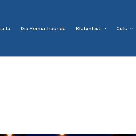
seite
Die Heimatfreunde
Blütenfest
Güls