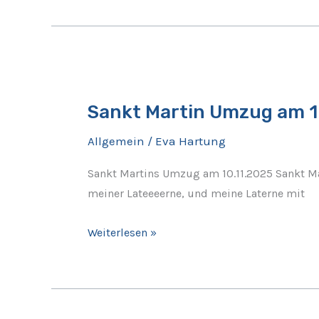
Sankt
Martin
Sankt Martin Umzug am 1
Umzug
am
Allgemein
/
Eva Hartung
10.11.2025
Sankt Martins Umzug am 10.11.2025 Sankt Ma
meiner Lateeeerne, und meine Laterne mit
Weiterlesen »