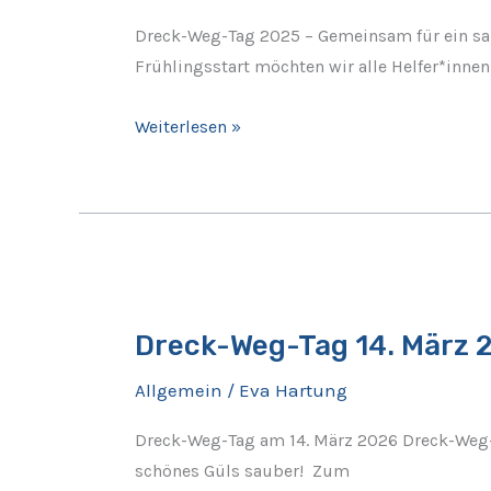
Dreck-Weg-Tag 2025 – Gemeinsam für ein sau
Frühlingsstart möchten wir alle Helfer*innen
Weiterlesen »
Dreck-
Weg-
Dreck-Weg-Tag 14. März 2
Tag
14.
Allgemein
/
Eva Hartung
März
2026
Dreck-Weg-Tag am 14. März 2026 Dreck-Weg-T
–
schönes Güls sauber! Zum