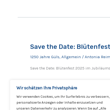
Save
the
Save the Date: Blütenfes
Date:
Blütenfest
1250 Jahre Güls
,
Allgemein
/
Antonia Rei
2025
im
Save the Date: Blütenfest 2025 im Jubiläums
Jubiläumsjahr
Weiterlesen »
Wir schätzen Ihre Privatsphäre
Wir verwenden Cookies, um Ihr Surferlebnis zu verbessern,
personalisierte Anzeigen oder Inhalte einzusetzen und
unseren Datenverkehr zu analysieren. Wenn Sie auf „Alle