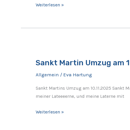
gesucht
Weiterlesen »
Sankt
Martin
Sankt Martin Umzug am 1
Umzug
am
Allgemein
/
Eva Hartung
10.11.2025
Sankt Martins Umzug am 10.11.2025 Sankt Ma
meiner Lateeeerne, und meine Laterne mit
Weiterlesen »