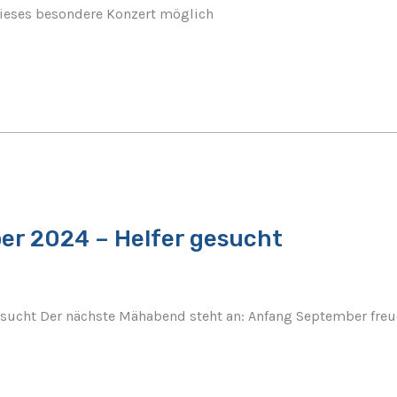
 dieses besondere Konzert möglich
r 2024 – Helfer gesucht
ucht Der nächste Mähabend steht an: Anfang September freue