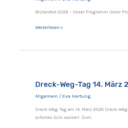
Programm
Blütenfest 2026 – Unser Programm Unser Pro
Weiterlesen »
Dreck-
Weg-
Dreck-Weg-Tag 14. März 2
Tag
14.
Allgemein
/
Eva Hartung
März
2026
Dreck-Weg-Tag am 14. März 2026 Dreck-Weg-T
–
schönes Güls sauber! Zum
Helfer