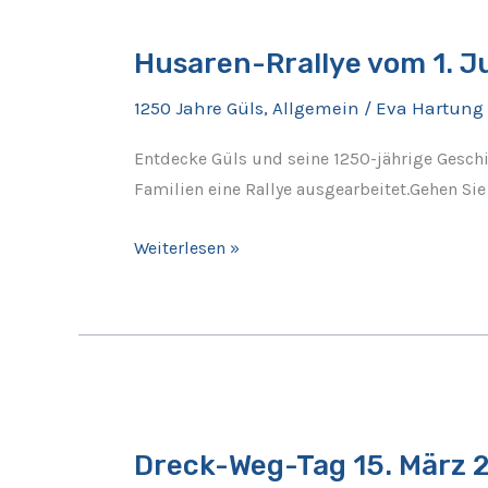
Husaren-
Rrallye
Husaren-Rrallye vom 1. J
vom
1.
1250 Jahre Güls
,
Allgemein
/
Eva Hartung
Juni
bis
Entdecke Güls und seine 1250-jährige Gesch
zum
Familien eine Rallye ausgearbeitet.Gehen S
2.
November
Weiterlesen »
Dreck-
Weg-
Dreck-Weg-Tag 15. März 
Tag