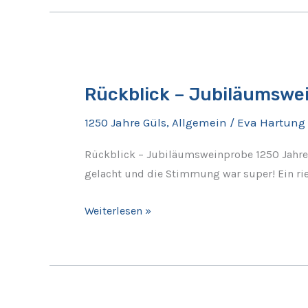
Rückblick
–
Rückblick – Jubiläumswe
Jubiläumsweinprobe
1250
1250 Jahre Güls
,
Allgemein
/
Eva Hartung
Jahre
Güls
Rückblick – Jubiläumsweinprobe 1250 Jahre 
gelacht und die Stimmung war super! Ein r
Weiterlesen »