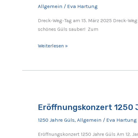
15.
Allgemein
/
Eva Hartung
März
2025
Dreck-Weg-Tag am 15. März 2025 Dreck-Weg-T
–
schönes Güls sauber! Zum
Helfer
gesucht
Weiterlesen »
Eröffnungskonzert
1250
Eröffnungskonzert 1250 
Jahre
Güls
1250 Jahre Güls
,
Allgemein
/
Eva Hartung
Eröffnungskonzert 1250 Jahre Güls Am 12. J