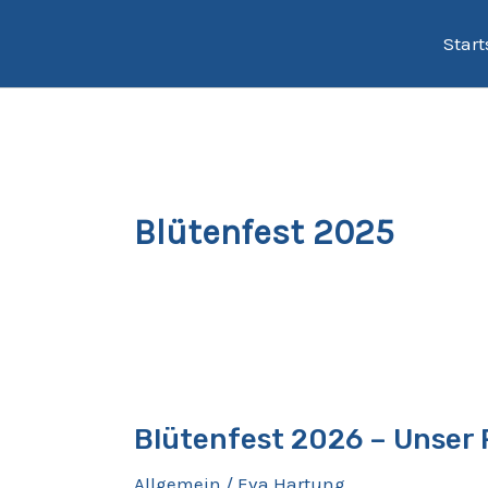
Zum
Start
Inhalt
springen
Blütenfest 2025
Blütenfest
2026
Blütenfest 2026 – Unse
–
Unser
Allgemein
/
Eva Hartung