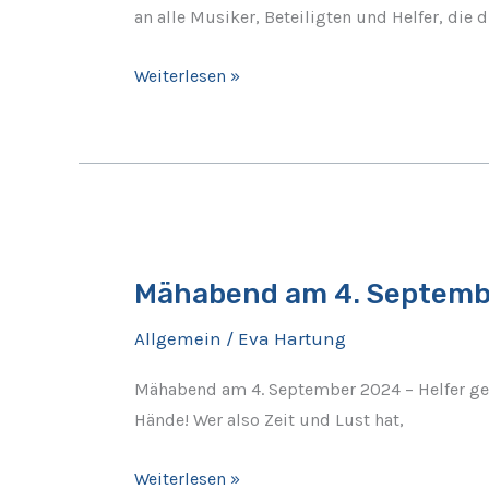
an alle Musiker, Beteiligten und Helfer, die
Weiterlesen »
Mähabend
am
Mähabend am 4. Septembe
4.
September
Allgemein
/
Eva Hartung
2024
–
Mähabend am 4. September 2024 – Helfer ges
Helfer
Hände! Wer also Zeit und Lust hat,
gesucht
Weiterlesen »