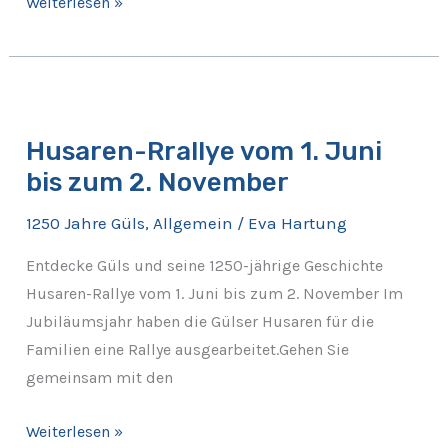
Weiterlesen »
Husaren-
Rrallye
Husaren-Rrallye vom 1. Juni
vom
bis zum 2. November
1.
Juni
1250 Jahre Güls
,
Allgemein
/
Eva Hartung
bis
zum
Entdecke Güls und seine 1250-jährige Geschichte
2.
Husaren-Rallye vom 1. Juni bis zum 2. November Im
November
Jubiläumsjahr haben die Gülser Husaren für die
Familien eine Rallye ausgearbeitet.Gehen Sie
gemeinsam mit den
Weiterlesen »