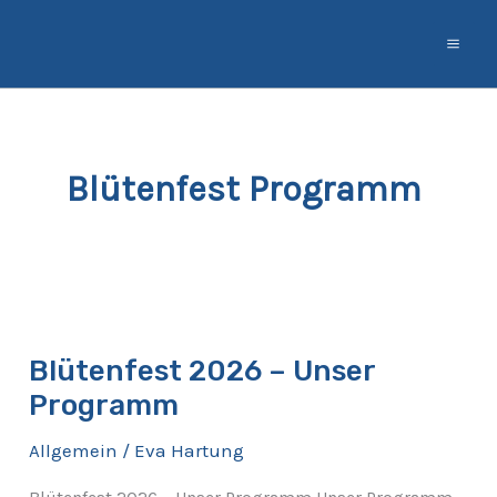
Zum
Inhalt
springen
Blütenfest Programm
Blütenfest
2026
Blütenfest 2026 – Unser
–
Programm
Unser
Programm
Allgemein
/
Eva Hartung