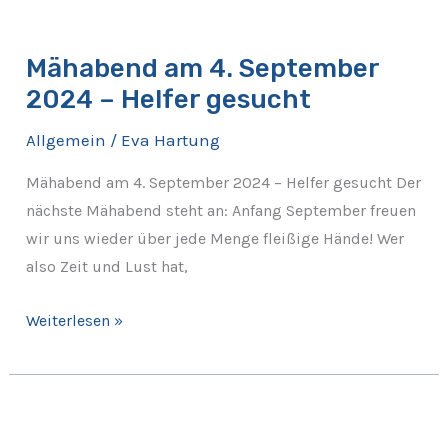
Mähabend
am
Mähabend am 4. September
4.
2024 – Helfer gesucht
September
2024
Allgemein
/
Eva Hartung
–
Helfer
Mähabend am 4. September 2024 – Helfer gesucht Der
gesucht
nächste Mähabend steht an: Anfang September freuen
wir uns wieder über jede Menge fleißige Hände! Wer
also Zeit und Lust hat,
Weiterlesen »
Save
the