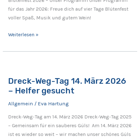
Blütenfest 2026 – Unser Programm Unser Programm
für das Jahr 2026: Freue dich auf vier Tage Blütenfest
voller Spaß, Musik und gutem Wein!
Weiterlesen »
Dreck-
Weg-
Dreck-Weg-Tag 14. März 2026
Tag
– Helfer gesucht
14.
März
Allgemein
/
Eva Hartung
2026
–
Dreck-Weg-Tag am 14. März 2026 Dreck-Weg-Tag 2025
Helfer
– Gemeinsam für ein sauberes Güls! Am 14. März 2026
gesucht
ist es wieder so weit – wir machen unser schönes Güls