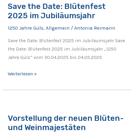
Save the Date: Blütenfest
Date:
2025 im Jubiläumsjahr
Blütenfest
2025
1250 Jahre Güls
,
Allgemein
/
Antonia Reimann
im
Jubiläumsjahr
Save the Date: Blütenfest 2025 im Jubiläumsjahr Save
the Date: Blütenfest 2025 im Jubiläumsjahr „1250
Jahre Güls“ vom 30.04.2025 bis 04.05.2025
Weiterlesen »
Vorstellung
der
Vorstellung der neuen Blüten-
neuen
und Weinmajestäten
Blüten-