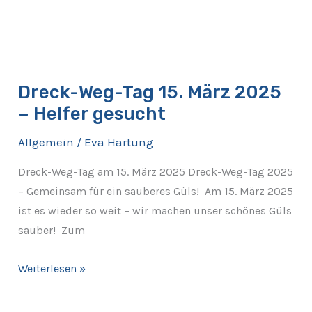
Dreck-
Weg-
Dreck-Weg-Tag 15. März 2025
Tag
– Helfer gesucht
15.
März
Allgemein
/
Eva Hartung
2025
–
Dreck-Weg-Tag am 15. März 2025 Dreck-Weg-Tag 2025
Helfer
– Gemeinsam für ein sauberes Güls! Am 15. März 2025
gesucht
ist es wieder so weit – wir machen unser schönes Güls
sauber! Zum
Weiterlesen »